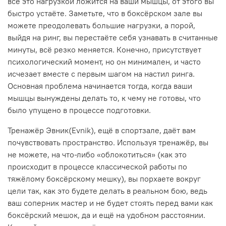
всё это нагрузкой ложится на ваши мышцы, от этого вы
быстро устаёте. Заметьте, что в боксёрском зале вы
можете преодолевать большие нагрузки, а порой,
выйдя на ринг, вы перестаёте себя узнавать в считанные
минуты, всё резко меняется. Конечно, присутствует
психологический момент, но он минимален, и часто
исчезает вместе с первым шагом на настил ринга.
Основная проблема начинается тогда, когда ваши
мышцы вынуждены делать то, к чему не готовы, что
было упущено в процессе подготовки.
Тренажёр Эвник(Evnik), ещё в спортзале, даёт вам
почувствовать пространство. Используя тренажёр, вы
не можете, на что-либо «облокотиться» (как это
происходит в процессе классической работы по
тяжёлому боксёрскому мешку), вы порхаете вокруг
цели так, как это будете делать в реальном бою, ведь
ваш соперник мастер и не будет стоять перед вами как
боксёрский мешок, да и ещё на удобном расстоянии.